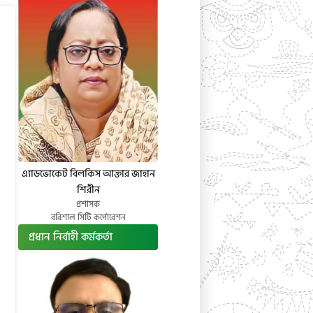
এ্যাডভোকেট বিলকিস আক্তার জাহান
শিরীন
প্রশাসক
বরিশাল সিটি কর্পোরেশন
প্রধান নির্বাহী কর্মকর্তা