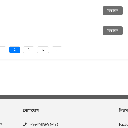
বিস্তারিত
বিস্তারিত
‹
১
২
৩
›
যোগাযোগ
লিঙ্কস
তে
+৮৮০২৪৭৮৮৬০১৫
Face