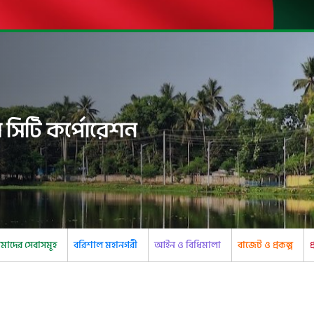
 সিটি কর্পোরেশন
াদের সেবাসমূহ
বরিশাল মহানগরী
আইন ও বিধিমালা
বাজেট ও প্রকল্প
প