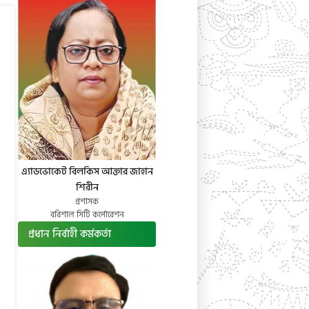
এ্যাডভোকেট বিলকিস আক্তার জাহান
শিরীন
প্রশাসক
বরিশাল সিটি কর্পোরেশন
প্রধান নির্বাহী কর্মকর্তা