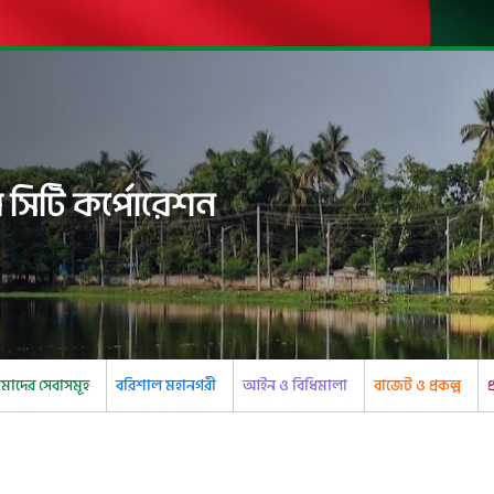
 সিটি কর্পোরেশন
াদের সেবাসমূহ
বরিশাল মহানগরী
আইন ও বিধিমালা
বাজেট ও প্রকল্প
প