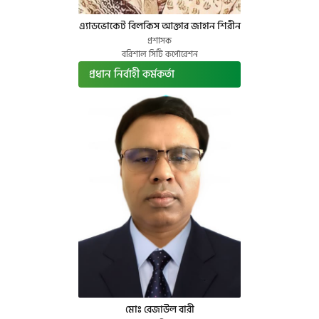
এ্যাডভোকেট বিলকিস আক্তার জাহান শিরীন
প্রশাসক
বরিশাল সিটি কর্পোরেশন
প্রধান নির্বাহী কর্মকর্তা
মোঃ রেজাউল বারী