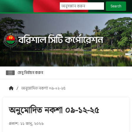
Search
বরিশাল সিটি কর্পোরেশন
মেনু নির্বাচন করুন
অনুমোদিত নকশা ০৯-১২-২৫
অনুমোদিত নকশা ০৯-১২-২৫
প্রকাশ: ১১ জানু, ২০২৬