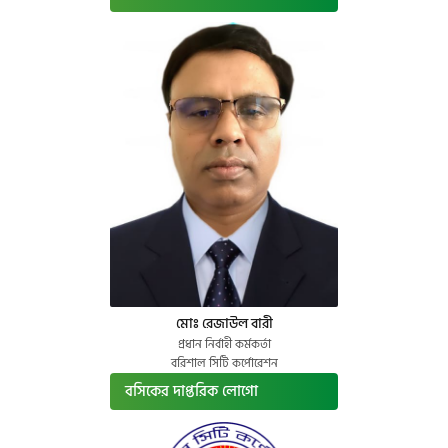
মোঃ রেজাউল বারী
প্রধান নির্বাহী কর্মকর্তা
বরিশাল সিটি কর্পোরেশন
বসিকের দাপ্তরিক লোগো