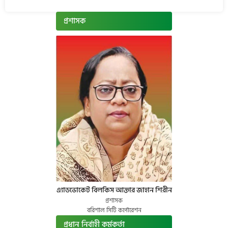
প্রশাসক
এ্যাডভোকেট বিলকিস আক্তার জাহান শিরীন
প্রশাসক
বরিশাল সিটি কর্পোরেশন
প্রধান নির্বাহী কর্মকর্তা