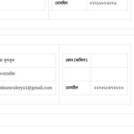
মোবাইল
০১৭১১০০৬২৭৬
য়া কুমকুম
ফোন (অফিস)
ংখ্যানবিদ
mkumrabeya1@gmail.com
মোবাইল
০১৭৩১০৪৭৫৮৮৮