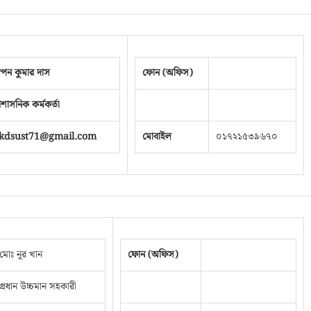
্বপন কুমার দাস
ফোন (অফিস)
্রশাসনিক কর্মকর্তা
kdsust71@gmail.com
মোবাইল
০১৭২১৫৩৯৬৭০
মোঃ নূর খান
ফোন (অফিস)
প্রধান উচ্চমান সহকারী