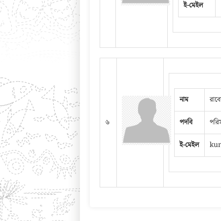
ই-মেইল
নাম
রাবে
৬
পদবি
পরিস
ই-মেইল
ku