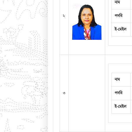
নাম
২
পদবি
ই-মেইল
নাম
৩
পদবি
ই-মেইল