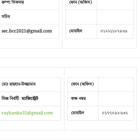
রুম্পা সিকদার
ফোন (অফিস)
সচিব
sec.bcc2021@gmail.com
মোবাইল
০১৭২১১৮৭৯৩৯
মোঃ রায়হান-উজ্জামান
ফোন (অফিস)
বিজ্ঞ নির্বাহী
ম্যাজিস্ট্রেট
কক্ষ নম্বর
rayhanku35@gmail.com
মোবাইল
০১৭৭০৯৮৬৩২