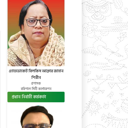
এ্যাডভোকেট বিলকিস আক্তার জাহান
শিরীন
প্রশাসক
বরিশাল সিটি কর্পোরেশন
প্রধান নির্বাহী কর্মকর্তা