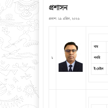
প্রশাসন
প্রকাশ: ১৯ এপ্রিল, ২০২৬
নাম
১
পদবি
ই-মেইল