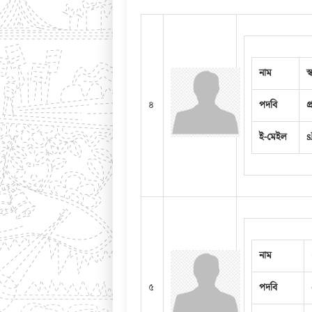
নাম
স
৪
পদবি
প
ই-মেইল
s
নাম
৫
পদবি