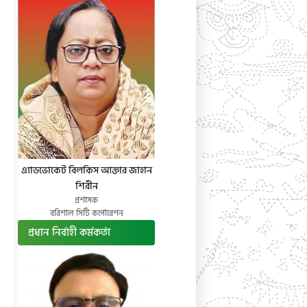
এ্যাডভোকেট বিলকিস আক্তার জাহান
শিরীন
প্রশাসক
বরিশাল সিটি কর্পোরেশন
প্রধান নির্বাহী কর্মকর্তা