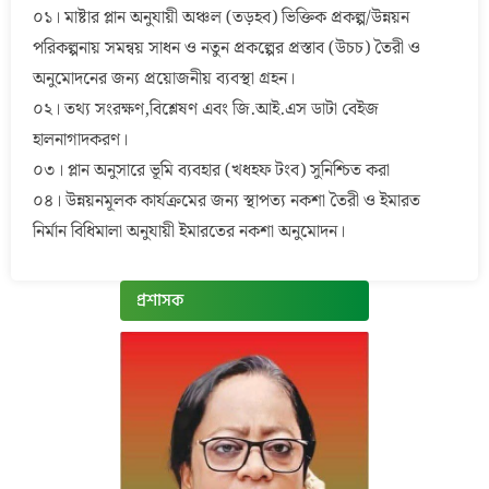
০১। মাষ্টার প্লান অনুযায়ী অঞ্চল (তড়হব) ভিক্তিক প্রকল্প/উন্নয়ন
পরিকল্পনায় সমন্বয় সাধন ও নতুন প্রকল্পের প্রস্তাব (উচচ) তৈরী ও
অনুমোদনের জন্য প্রয়োজনীয় ব্যবস্থা গ্রহন।
০২। তথ্য সংরক্ষণ,বিশ্লেষণ এবং জি.আই.এস ডাটা বেইজ
হালনাগাদকরণ।
০৩। প্লান অনুসারে ভূমি ব্যবহার (খধহফ টংব) সুনিশ্চিত করা
০৪। উন্নয়নমূলক কার্যক্রমের জন্য স্থাপত্য নকশা তৈরী ও ইমারত
নির্মান বিধিমালা অনুযায়ী ইমারতের নকশা অনুমোদন।
প্রশাসক