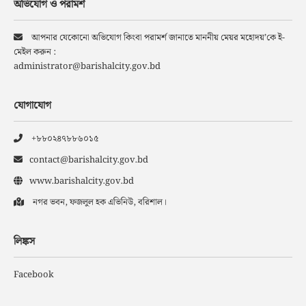
অভিযোগ ও পরামর্শ
আপনার যেকোনো অভিযোগ কিংবা পরামর্শ জানাতে মাননীয় মেয়র মহোদয়’কে ই-
মেইল করুন :
administrator@barishalcity.gov.bd
যোগাযোগ
+৮৮০২৪৭৮৮৬০১৫
contact@barishalcity.gov.bd
www.barishalcity.gov.bd
নগর ভবন, ফজলুল হক এভিনিউ, বরিশাল।
লিঙ্কস
Facebook