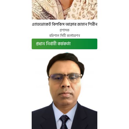
এ্যাডভোকেট বিলকিস আক্তার জাহান শিরীন
প্রশাসক
বরিশাল সিটি কর্পোরেশন
প্রধান নির্বাহী কর্মকর্তা