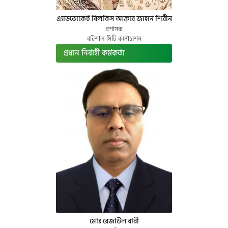
এ্যাডভোকেট বিলকিস আক্তার জাহান শিরীন
প্রশাসক
বরিশাল সিটি কর্পোরেশন
প্রধান নির্বাহী কর্মকর্তা
মোঃ রেজাউল বারী