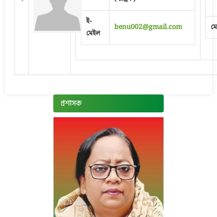
ই-
benu002@gmail.com
ম
মেইল
প্রশাসক