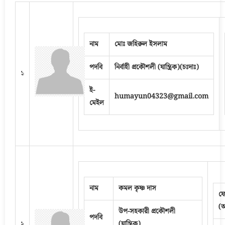
নাম
মোঃ জহিরুল ইসলাম
পদবি
নির্বাহী প্রকৌশলী (যান্ত্রিক)(চঃদাঃ)
১
ই-
humayun04323@gmail.com
মেইল
নাম
কমল কৃষ্ণ দাস
ফ
(
উপ-সহকারী প্রকৌশলী
পদবি
২
(যান্ত্রিক)