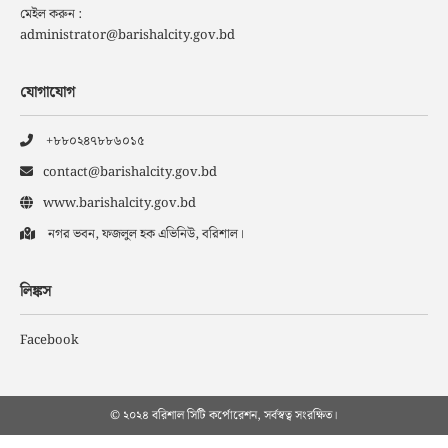
মেইল করুন :
administrator@barishalcity.gov.bd
যোগাযোগ
+৮৮০২৪৭৮৮৬০১৫
contact@barishalcity.gov.bd
www.barishalcity.gov.bd
নগর ভবন, ফজলুল হক এভিনিউ, বরিশাল।
লিঙ্কস
Facebook
© ২০২৪ বরিশাল সিটি কর্পোরেশন, সর্বস্বত্ব সংরক্ষিত।