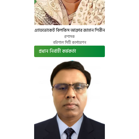
এ্যাডভোকেট বিলকিস আক্তার জাহান শিরীন
প্রশাসক
বরিশাল সিটি কর্পোরেশন
প্রধান নির্বাহী কর্মকর্তা