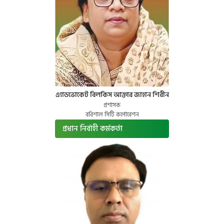
এ্যাডভোকেট বিলকিস আক্তার জাহান শিরীন
প্রশাসক
বরিশাল সিটি কর্পোরেশন
প্রধান নির্বাহী কর্মকর্তা