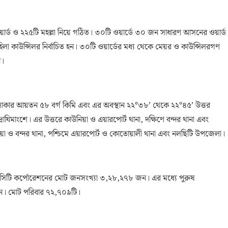
়ার্ড ও ২২৫টি মহল্লা নিয়ে গঠিত। ৩০টি ওয়ার্ডে ৩০ জন সাধারণ আসনের ওয়ার্ড
 কাউন্সিলর নির্বাচিত হন। ৩০টি ওয়ার্ডের মধ্য থেকে মেয়র ও কাউন্সিলরগণ
ন।
াকার আয়তন ৫৮ বর্গ কিমি এবং এর অবস্থান ২২°৩৮’ থেকে ২২°৪৫’ উত্তর
াঘিমাংশে। এর উত্তরে কাউনিয়া ও এয়ারপোর্ট থানা, দক্ষিণে বন্দর থানা এবং
য়া ও বন্দর থানা, পশ্চিমে এয়ারপোর্ট ও কোতোয়ালী থানা এবং নলছিটি উপজেলা।
 সিটি কর্পোরেশনের মোট জনসংখ্যা ৩,২৮,২৭৮ জন। এর মধ্যে পুরুষ
। মোট পরিবার ৭২,৭০৯টি।