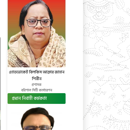
এ্যাডভোকেট বিলকিস আক্তার জাহান
শিরীন
প্রশাসক
বরিশাল সিটি কর্পোরেশন
প্রধান নির্বাহী কর্মকর্তা