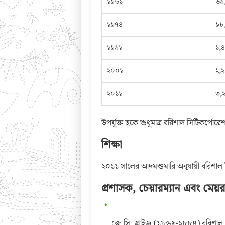
১৯৬১
৬৯
১৯৭৪
৯৮
১৯৯১
১,
২০০১
২,
২০১১
৩,
উপর্যুক্ত ছকে শুধুমাত্র বরিশাল সিটিকর্প
শিক্ষা
২০১১ সালের আদমশুমারি অনুযায়ী বরিশাল 
প্রশাসক, চেয়ারম্যান এবং মেয
জে.সি. প্রাইজ (১৮৬৯-১৮৮৪) বরিশাল টা