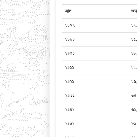
সাল
জনস
১৮৭২
১২
১৮৯১
১৫
১৯০১
১৮
১৯১১
২২
১৯২১
২৬
১৯৩১
৩৫
১৯৪১
৬১
১৯৫১
৮৯