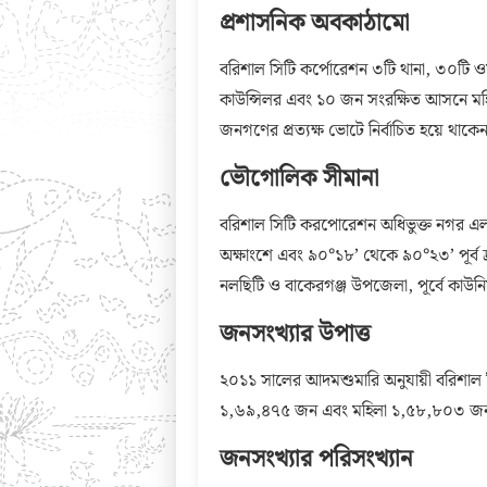
প্রশাসনিক অবকাঠামো
বরিশাল সিটি কর্পোরেশন ৩টি থানা, ৩০টি ওয
কাউন্সিলর এবং ১০ জন সংরক্ষিত আসনে মহিলা
জনগণের প্রত্যক্ষ ভোটে নির্বাচিত হয়ে থাকে
ভৌগোলিক সীমানা
বরিশাল সিটি করপোরেশন অধিভুক্ত নগর এল
অক্ষাংশে এবং ৯০°১৮’ থেকে ৯০°২৩’ পূর্ব দ্র
নলছিটি ও বাকেরগঞ্জ উপজেলা, পূর্বে কাউনি
জনসংখ্যার উপাত্ত
২০১১ সালের আদমশুমারি অনুযায়ী বরিশাল
১,৬৯,৪৭৫ জন এবং মহিলা ১,৫৮,৮০৩ জন
জনসংখ্যার পরিসংখ্যান