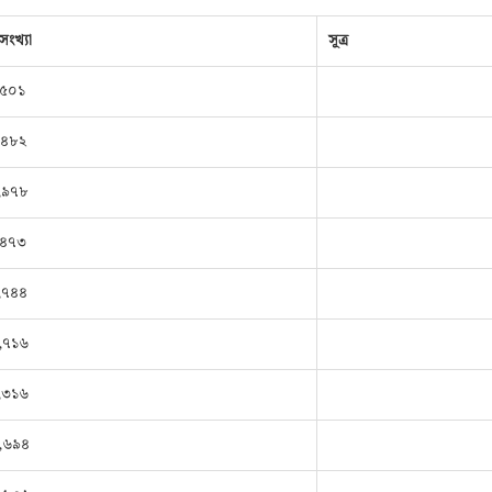
ংখ্যা
সূত্র
,৫০১
,৪৮২
,৯৭৮
,৪৭৩
,৭৪৪
,৭১৬
,৩১৬
,৬৯৪