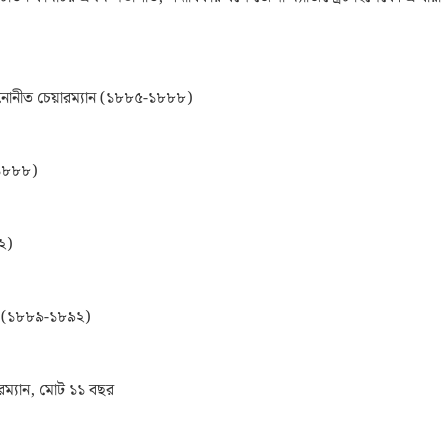
নোনীত চেয়ারম্যান (১৮৮৫-১৮৮৮)
-১৮৮৮)
৯২)
যান (১৮৮৯-১৮৯২)
ারম্যান, মোট ১১ বছর