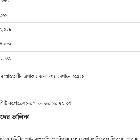
,৯৩৬
,১২৭
৪২,০৯৮
২৪,৩৮৯
২৮,২৭৮
োরেশন আওতাধীন এলাকার জনসংখ্যা দেখানো হয়েছে।
সিটি কর্পোরেশনের সাক্ষরতার হার ৭৫.৩%।
়রদের তালিকা
উন কমিটির প্রথম সভাপতি, পদাধিকার বলে জেলা ম্যাজিস্ট্রেট হিসেবে। এ ধারা