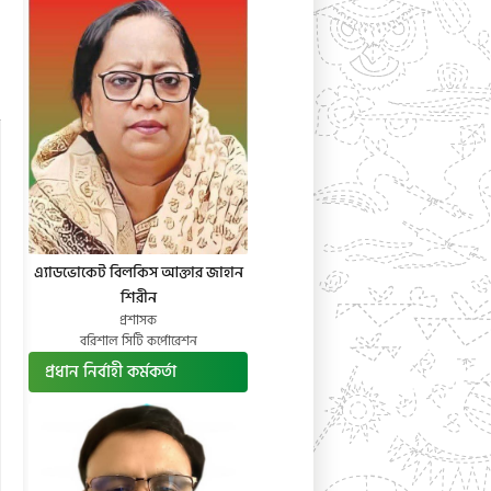
এ্যাডভোকেট বিলকিস আক্তার জাহান
শিরীন
প্রশাসক
বরিশাল সিটি কর্পোরেশন
প্রধান নির্বাহী কর্মকর্তা