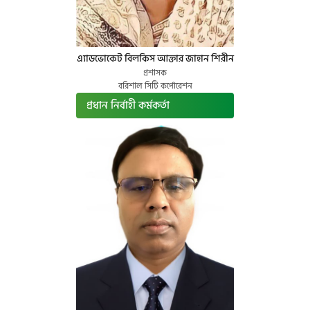
এ্যাডভোকেট বিলকিস আক্তার জাহান শিরীন
প্রশাসক
বরিশাল সিটি কর্পোরেশন
প্রধান নির্বাহী কর্মকর্তা