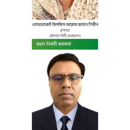
এ্যাডভোকেট বিলকিস আক্তার জাহান শিরীন
প্রশাসক
বরিশাল সিটি কর্পোরেশন
প্রধান নির্বাহী কর্মকর্তা