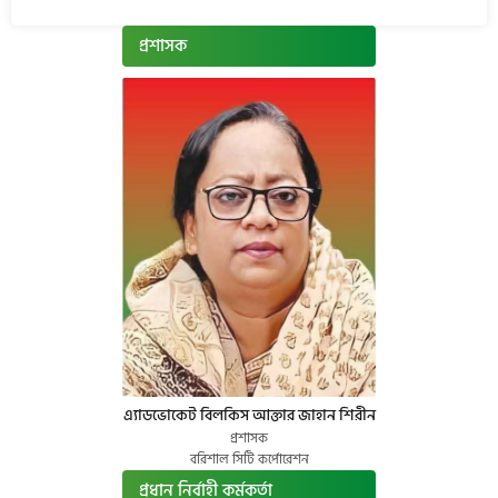
প্রশাসক
এ্যাডভোকেট বিলকিস আক্তার জাহান শিরীন
প্রশাসক
বরিশাল সিটি কর্পোরেশন
প্রধান নির্বাহী কর্মকর্তা