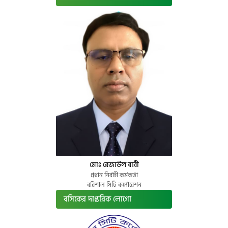
মোঃ রেজাউল বারী
প্রধান নির্বাহী কর্মকর্তা
বরিশাল সিটি কর্পোরেশন
বসিকের দাপ্তরিক লোগো