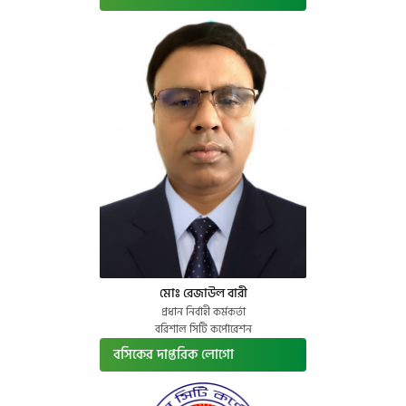
মোঃ রেজাউল বারী
প্রধান নির্বাহী কর্মকর্তা
বরিশাল সিটি কর্পোরেশন
বসিকের দাপ্তরিক লোগো