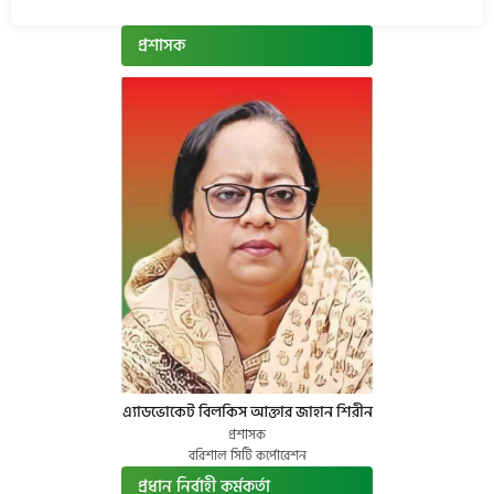
প্রশাসক
এ্যাডভোকেট বিলকিস আক্তার জাহান শিরীন
প্রশাসক
বরিশাল সিটি কর্পোরেশন
প্রধান নির্বাহী কর্মকর্তা