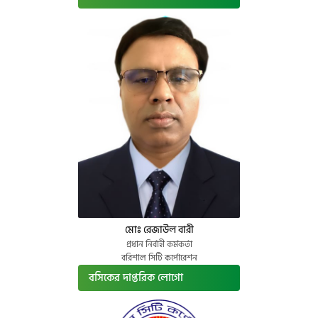
মোঃ রেজাউল বারী
প্রধান নির্বাহী কর্মকর্তা
বরিশাল সিটি কর্পোরেশন
বসিকের দাপ্তরিক লোগো