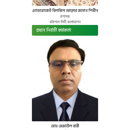
এ্যাডভোকেট বিলকিস আক্তার জাহান শিরীন
প্রশাসক
বরিশাল সিটি কর্পোরেশন
প্রধান নির্বাহী কর্মকর্তা
মোঃ রেজাউল বারী