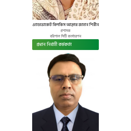
এ্যাডভোকেট বিলকিস আক্তার জাহান শিরীন
প্রশাসক
বরিশাল সিটি কর্পোরেশন
প্রধান নির্বাহী কর্মকর্তা