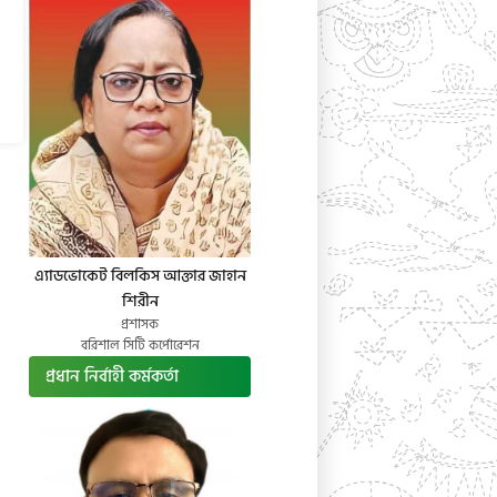
এ্যাডভোকেট বিলকিস আক্তার জাহান
শিরীন
প্রশাসক
বরিশাল সিটি কর্পোরেশন
প্রধান নির্বাহী কর্মকর্তা