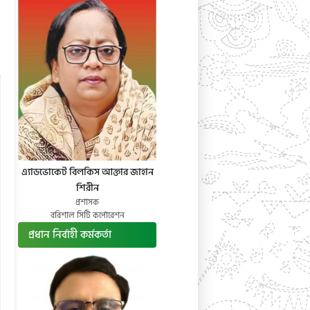
এ্যাডভোকেট বিলকিস আক্তার জাহান
শিরীন
প্রশাসক
বরিশাল সিটি কর্পোরেশন
প্রধান নির্বাহী কর্মকর্তা