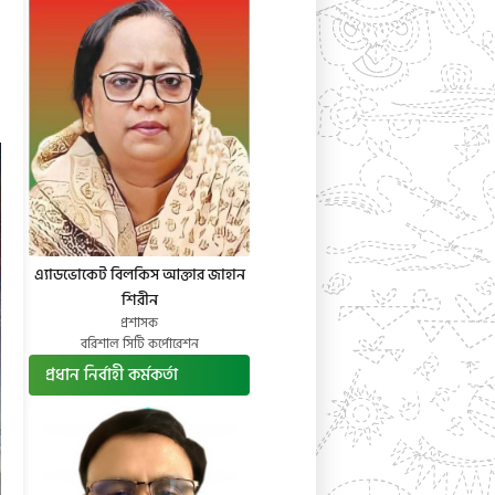
এ্যাডভোকেট বিলকিস আক্তার জাহান
শিরীন
প্রশাসক
বরিশাল সিটি কর্পোরেশন
প্রধান নির্বাহী কর্মকর্তা