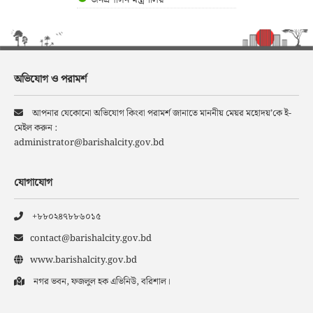
জনপ্রশাসন মন্ত্রণালয়
অভিযোগ ও পরামর্শ
আপনার যেকোনো অভিযোগ কিংবা পরামর্শ জানাতে মাননীয় মেয়র মহোদয়’কে ই-
মেইল করুন :
administrator@barishalcity.gov.bd
যোগাযোগ
+৮৮০২৪৭৮৮৬০১৫
contact@barishalcity.gov.bd
www.barishalcity.gov.bd
নগর ভবন, ফজলুল হক এভিনিউ, বরিশাল।