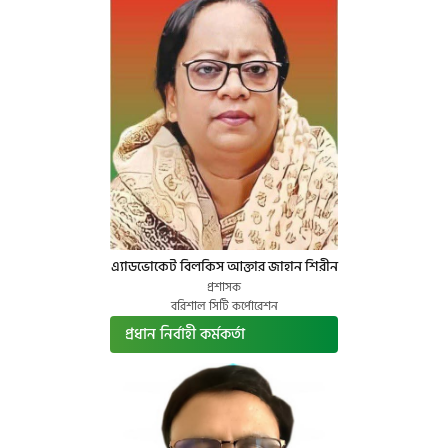
এ্যাডভোকেট বিলকিস আক্তার জাহান শিরীন
প্রশাসক
বরিশাল সিটি কর্পোরেশন
প্রধান নির্বাহী কর্মকর্তা