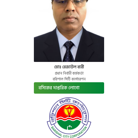
মোঃ রেজাউল বারী
প্রধান নির্বাহী কর্মকর্তা
বরিশাল সিটি কর্পোরেশন
বসিকের দাপ্তরিক লোগো