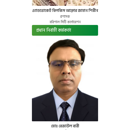
এ্যাডভোকেট বিলকিস আক্তার জাহান শিরীন
প্রশাসক
বরিশাল সিটি কর্পোরেশন
প্রধান নির্বাহী কর্মকর্তা
মোঃ রেজাউল বারী