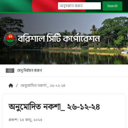
Search
বরিশাল সিটি কর্পোরেশন
মেনু নির্বাচন করুন
অনুমোদিত নকশা_ ২৬-১২-২৪
অনুমোদিত নকশা_ ২৬-১২-২৪
প্রকাশ: ১৫ জানু, ২০২৫