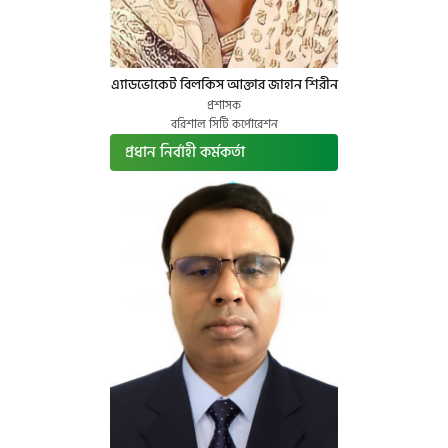
এ্যাডভোকেট বিলকিস আক্তার জাহান শিরীন
প্রশাসক
বরিশাল সিটি কর্পোরেশন
প্রধান নির্বাহী কর্মকর্তা